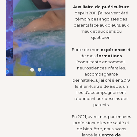
Auxiliaire de puériculture
depuis 2011, j’ai souvent été
témoin des angoisses des
parents face aux pleurs, aux
maux et aux défis du
quotidien.
Forte de mon
expérience
et
de mes
formations
(consultante en sommeil,
neurosciences infantiles,
accompagnante
périnatale…), j’ai créé en 2019
le Bien-Naître de Bébé, un
lieu d’accompagnement
,
Apprendre,
Apprendre,
répondant aux besoins des
Comprendre
Comprendre
parents.
,
,
,
e,
Entreprendre,
Entreprendre,
En 2021, avec mes partenaires
S'envoler
S'envoler
professionnelles de santé et
de bien-être, nous avons
lancé le
Centre de