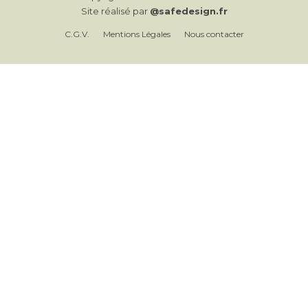
Site réalisé par
@safedesign.fr
C.G.V.
Mentions Légales
Nous contacter