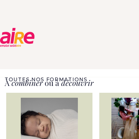
TOUTES NOS FORMATIONS
À
combiner
ou à
découvrir