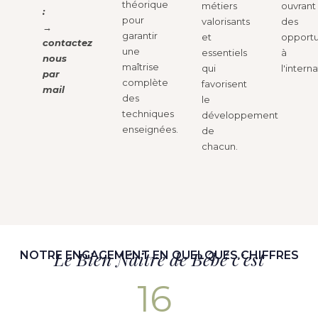
théorique
métiers
ouvrant
:
pour
valorisants
des
→
garantir
et
opportu
contactez
une
essentiels
à
nous
maîtrise
qui
l'interna
par
complète
favorisent
mail
des
le
techniques
développement
enseignées.
de
chacun.
Le Bien Naitre de Bébé c'est
NOTRE ENGAGEMENT EN QUELQUES CHIFFRES
16