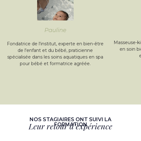
Pauline
Masseuse-ki
Fondatrice de l'institut, experte en bien-être
en soin b
de l'enfant et du bébé, praticienne
spécialisée dans les soins aquatiques en spa
pour bébé et formatrice agréée.
NOS STAGIAIRES ONT SUIVI LA
Leur retour d’expérience
FORMATION