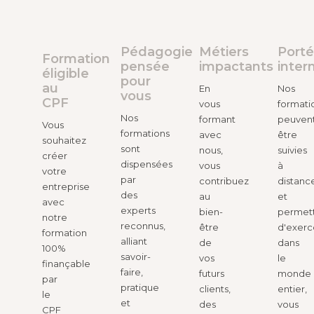
Pédagogie
Métiers
Port
Formation
pensée
impactants
inter
éligible
pour
au
En
Nos
vous
CPF
vous
formati
Nos
formant
peuven
Vous
formations
avec
être
souhaitez
sont
nous,
suivies
créer
dispensées
vous
à
votre
par
contribuez
distanc
entreprise
des
au
et
avec
experts
bien-
permet
notre
reconnus,
être
d'exerc
formation
alliant
de
dans
100%
savoir-
vos
le
finançable
faire,
futurs
monde
par
pratique
clients,
entier,
le
et
des
vous
CPF