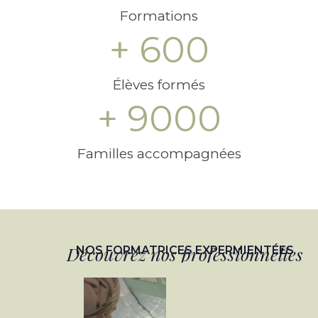
Formations
+ 
600
Élèves formés
+ 
9000
Familles accompagnées
Découvrez nos professionnelles
NOS FORMATRICES EXPERMIENTÉES